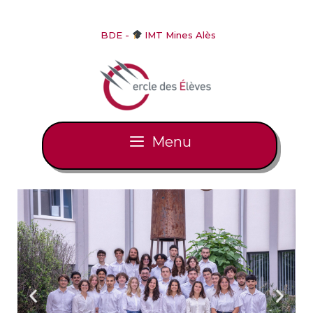
Skip
to
BDE -
IMT Mines Alès
content
Menu